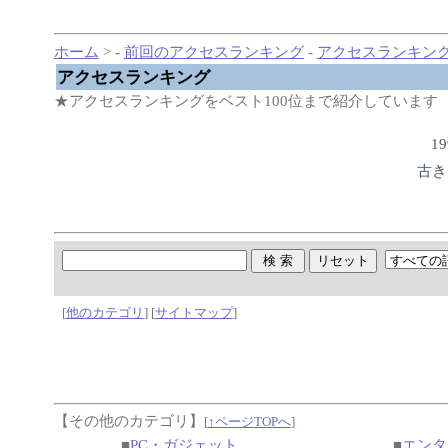
ホーム
> -
前回のアクセスランキング
-
アクセスランキング
アクセスランキング
★アクセスランキングをベスト100位まで紹介しています
1
古き
[
他のカテゴリ
] [
サイトマップ
]
【その他のカテゴリ】
[
↑ページTOPへ
]
■
PC・ガジェット
■
エンタ