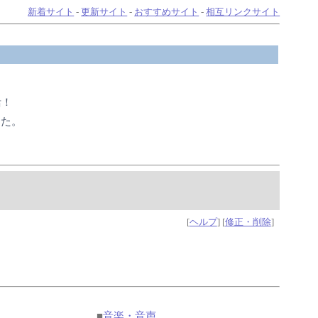
新着サイト
-
更新サイト
-
おすすめサイト
-
相互リンクサイト
活！
した。
[
ヘルプ
] [
修正・削除
]
■
音楽・音声