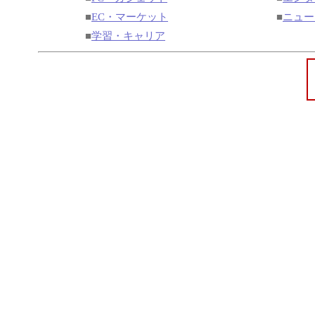
■
EC・マーケット
■
ニュー
■
学習・キャリア