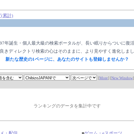
(累計)
997年誕生・個人最大級の検索ポータルが、長い眠りからついに復
良きディレクトリ検索の心はそのままに、より見やすく進化しま
新たな歴史の1ページに、あなたのサイトも登録しませんか？
[
More
] [
New Window
]
ランキングのデータを集計中です
メ・配信
■
ゲーム・eスポーツ