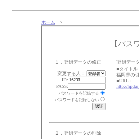
ホーム
>
【パス
１．登録データの修正
[登録データ
■タイトル
変更する人：
福岡県の引
ID:
■URL：
PASS:
http://hpda
パスワードを記録する
パスワードを記録しない
２．登録データの削除