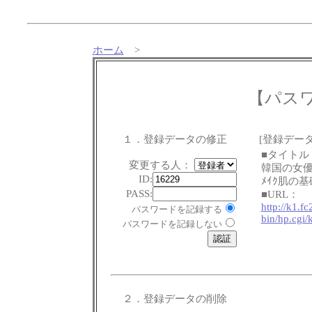
ホーム
>
【パス
１．登録データの修正
[登録データ
■タイトル
変更する人：
韓国の女優
ID:
ﾒｲｸ肌の基
PASS:
■URL：
http://k1.f
パスワードを記録する
bin/hp.cgi/
パスワードを記録しない
２．登録データの削除