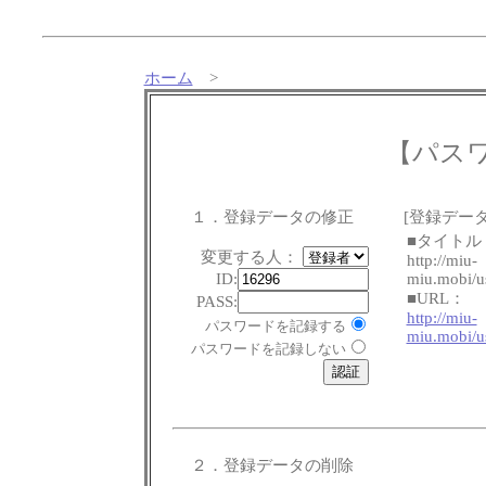
ホーム
>
【パス
１．登録データの修正
[登録データ
■タイトル
変更する人：
http://miu-
ID:
miu.mobi/u
■URL：
PASS:
http://miu-
パスワードを記録する
miu.mobi/u
パスワードを記録しない
２．登録データの削除