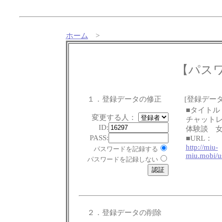
ホーム
>
【パス
１．登録データの修正
[登録データ
■タイトル
変更する人：
チャット
ID:
体験談 
PASS:
■URL：
http://miu-
パスワードを記録する
miu.mobi/u
パスワードを記録しない
２．登録データの削除