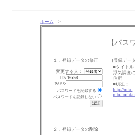
ホーム
>
【パス
１．登録データの修正
[登録データ
■タイトル
変更する人：
浮気調査
ID:
信所
PASS:
■URL：
http://miu-
パスワードを記録する
miu.mobi/us
パスワードを記録しない
２．登録データの削除