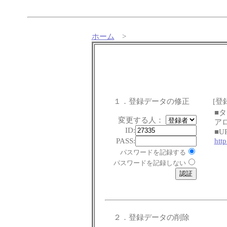
ホーム
>
１．登録データの修正
[登
■
変更する人：
ア
ID:
■U
PASS:
htt
パスワードを記録する
パスワードを記録しない
２．登録データの削除