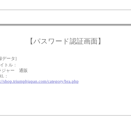
【パスワード認証画面】
録データ]
タイトル：
ラジャー 通販
RL：
p://shop.triumphjapan.com/category/bra.php