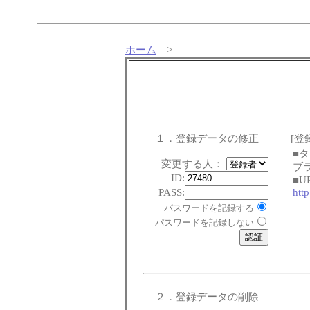
ホーム
>
１．登録データの修正
[登
■
変更する人：
ブ
ID:
■U
PASS:
htt
パスワードを記録する
パスワードを記録しない
２．登録データの削除