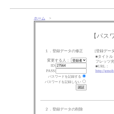
ホーム
>
【パス
１．登録データの修正
[登録データ
■タイトル
変更する人：
フレッツ
ID:
■URL：
PASS:
http://gmobb
パスワードを記録する
パスワードを記録しない
２．登録データの削除