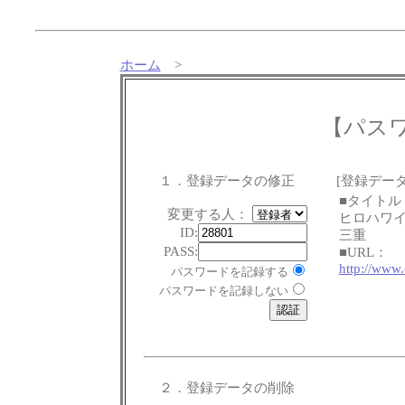
ホーム
>
【パス
１．登録データの修正
[登録データ
■タイトル
変更する人：
ヒロハワ
ID:
三重
PASS:
■URL：
http://www.
パスワードを記録する
パスワードを記録しない
２．登録データの削除