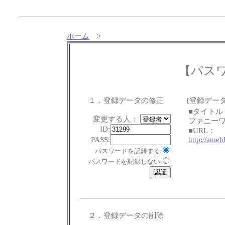
ホーム
>
【パス
１．登録データの修正
[登録データ
■タイトル
変更する人：
ファニー
ID:
■URL：
PASS:
http://ameb
パスワードを記録する
パスワードを記録しない
２．登録データの削除