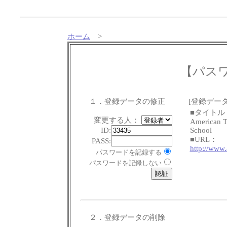
ホーム
>
【パス
１．登録データの修正
[登録データ
■タイトル
変更する人：
American T
ID:
School
■URL：
PASS:
http://www
パスワードを記録する
パスワードを記録しない
２．登録データの削除