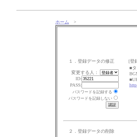
ホーム
>
１．登録データの修正
[登
■
変更する人：
B
ID:
■U
PASS:
htt
パスワードを記録する
パスワードを記録しない
２．登録データの削除