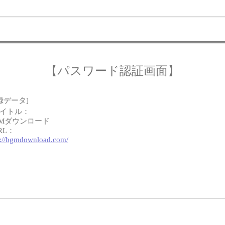
【パスワード認証画面】
録データ]
タイトル：
GMダウンロード
RL：
p://bgmdownload.com/