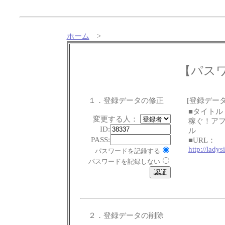
ホーム
>
【パス
１．登録データの修正
[登録データ
■タイトル
変更する人：
稼ぐ！ア
ID:
ル
PASS:
■URL：
http://lady
パスワードを記録する
パスワードを記録しない
２．登録データの削除