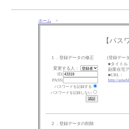
ホーム
>
【パス
１．登録データの修正
[登録データ
■タイトル
変更する人：
副業在宅
ID:
■URL：
PASS:
http://ameb
パスワードを記録する
パスワードを記録しない
２．登録データの削除