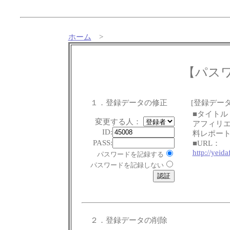
ホーム
>
【パス
１．登録データの修正
[登録データ
■タイトル
変更する人：
アフィリ
ID:
料レポー
PASS:
■URL：
http://yeida
パスワードを記録する
パスワードを記録しない
２．登録データの削除