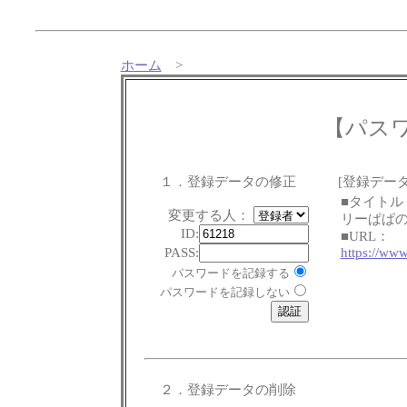
ホーム
>
【パス
１．登録データの修正
[登録データ
■タイトル
変更する人：
リーぱぱ
ID:
■URL：
PASS:
https://ww
パスワードを記録する
パスワードを記録しない
２．登録データの削除