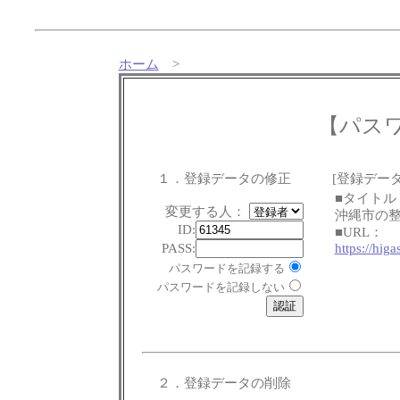
ホーム
>
【パス
１．登録データの修正
[登録データ
■タイトル
変更する人：
沖縄市の整
ID:
■URL：
PASS:
https://hig
パスワードを記録する
パスワードを記録しない
２．登録データの削除