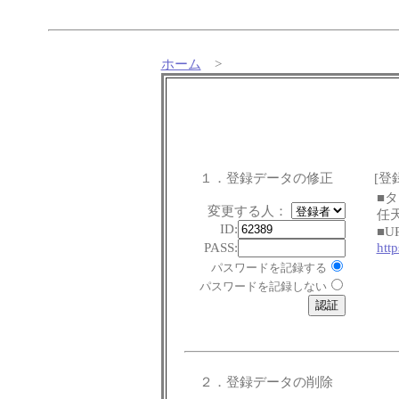
ホーム
>
１．登録データの修正
[登
■
変更する人：
任
ID:
■U
PASS:
htt
パスワードを記録する
パスワードを記録しない
２．登録データの削除