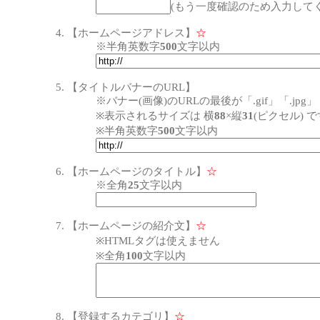
(もう一度確認のため入力してく
【ホームページアドレス】
☆
※半角英数字
500
文字以内
【タイトルバナーのURL】
※バナー(画像)のURLの最後が「.gif」「.j
※表示されるサイズは 横
88
×縦
31
(ピクセル) 
※半角英数字
500
文字以内
【ホームページのタイトル】
☆
※全角
25
文字以内
【ホームページの紹介文】
☆
※HTMLタグは使えません
※全角
100
文字以内
【登録するカテゴリ】
☆