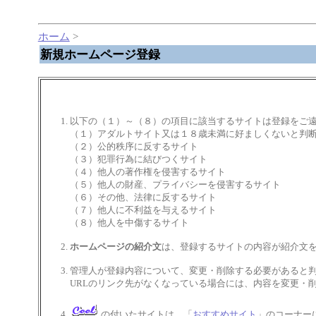
ホーム
>
新規ホームページ登録
以下の（１）～（８）の項目に該当するサイトは登録をご
（１）アダルトサイト又は１８歳未満に好ましくないと判
（２）公的秩序に反するサイト
（３）犯罪行為に結びつくサイト
（４）他人の著作権を侵害するサイト
（５）他人の財産、プライバシーを侵害するサイト
（６）その他、法律に反するサイト
（７）他人に不利益を与えるサイト
（８）他人を中傷するサイト
ホームページの紹介文
は、登録するサイトの内容が紹介文を
管理人が登録内容について、変更・削除する必要があると
URLのリンク先がなくなっている場合には、内容を変更・
の付いたサイトは、「
おすすめサイト
」のコーナー