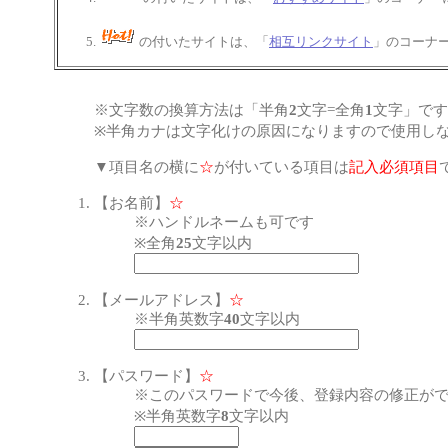
の付いたサイトは、「
相互リンクサイト
」のコーナ
※文字数の換算方法は「半角
2
文字=全角
1
文字」です
※半角カナは文字化けの原因になりますので使用し
▼項目名の横に
☆
が付いている項目は
記入必須項目
【お名前】
☆
※ハンドルネームも可です
※全角
25
文字以内
【メールアドレス】
☆
※半角英数字
40
文字以内
【パスワード】
☆
※このパスワードで今後、登録内容の修正が
※半角英数字
8
文字以内