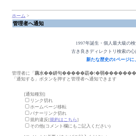
ホーム
>
管理者へ通知
1997年誕生・個人最大級の
古き良きディレクトリ検索の心
新たな歴史の1ページに
管理者に「
藕水��絣句�����莇�!�弱�������
「通知する」ボタンを押すと管理者へ通知できます
[通知種別]
リンク切れ
ホームページ移転
バナーリンク切れ
規約違反[
規約はこちら
]
その他(コメント欄にもご記入ください)