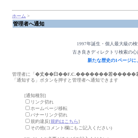
ホーム
>
管理者へ通知
1997年誕生・個人最大級の
古き良きディレクトリ検索の心
新たな歴史の1ページに
管理者に「
�丈��臼��F.C.�������若�����
「通知する」ボタンを押すと管理者へ通知できます
[通知種別]
リンク切れ
ホームページ移転
バナーリンク切れ
規約違反[
規約はこちら
]
その他(コメント欄にもご記入ください)