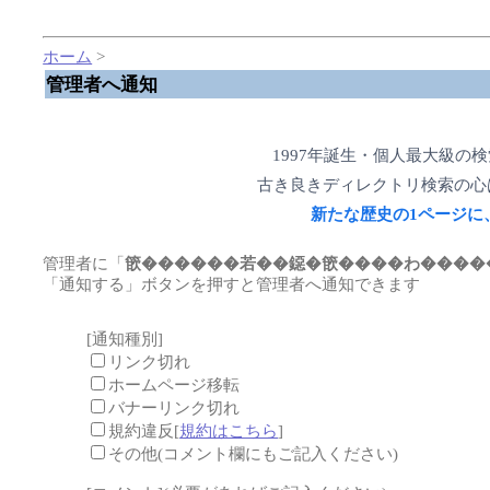
ホーム
>
管理者へ通知
1997年誕生・個人最大級の
古き良きディレクトリ検索の心
新たな歴史の1ページに
管理者に「
篏������若��鐚�篏����わ����
「通知する」ボタンを押すと管理者へ通知できます
[通知種別]
リンク切れ
ホームページ移転
バナーリンク切れ
規約違反[
規約はこちら
]
その他(コメント欄にもご記入ください)