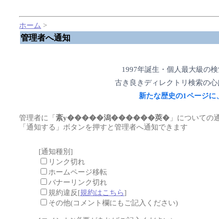
ホーム
>
管理者へ通知
1997年誕生・個人最大級の
古き良きディレクトリ検索の心
新たな歴史の1ページに
管理者に「
紊у�����潟������莢�
」についての
「通知する」ボタンを押すと管理者へ通知できます
[通知種別]
リンク切れ
ホームページ移転
バナーリンク切れ
規約違反[
規約はこちら
]
その他(コメント欄にもご記入ください)