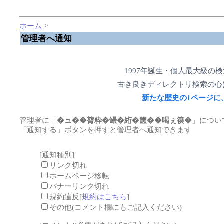
ホーム
>
管理者へ通知
1997年誕生・個人最大級の
古き良きディレクトリ検索の心
新たな歴史の1ページに
管理者に「
�ュ��膂粋�罎�絎�篋��喝ぇ篌�
」につい
「通知する」ボタンを押すと管理者へ通知できます
[通知種別]
リンク切れ
ホームページ移転
バナーリンク切れ
規約違反[
規約はこちら
]
その他(コメント欄にもご記入ください)