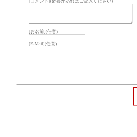
[コメント](必要があればご記入ください)
[お名前](任意)
[E-Mail](任意)