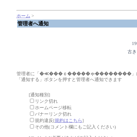
ホーム
>
管理者へ通知
1
古き
管理者に「
�≪���ｃ�����ゃ��������
」
「通知する」ボタンを押すと管理者へ通知できます
[通知種別]
リンク切れ
ホームページ移転
バナーリンク切れ
規約違反[
規約はこちら
]
その他(コメント欄にもご記入ください)