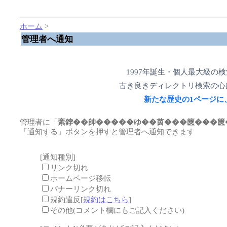
ホーム
>
管理者へ通知
1997年誕生・個人最大級の
古き良きディレクトリ検索の心
新たな歴史の1ページに
管理者に「
紊鋍��帥�����ゆ��茵���篋���篋
「通知する」ボタンを押すと管理者へ通知できます
[通知種別]
リンク切れ
ホームページ移転
バナーリンク切れ
規約違反[
規約はこちら
]
その他(コメント欄にもご記入ください)