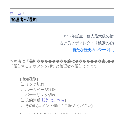
ホーム
>
管理者へ通知
1997年誕生・個人最大級の
古き良きディレクトリ検索の心
新たな歴史の1ページに
管理者に「
羌桁��������膣≪�������紊с�
「通知する」ボタンを押すと管理者へ通知できます
[通知種別]
リンク切れ
ホームページ移転
バナーリンク切れ
規約違反[
規約はこちら
]
その他(コメント欄にもご記入ください)