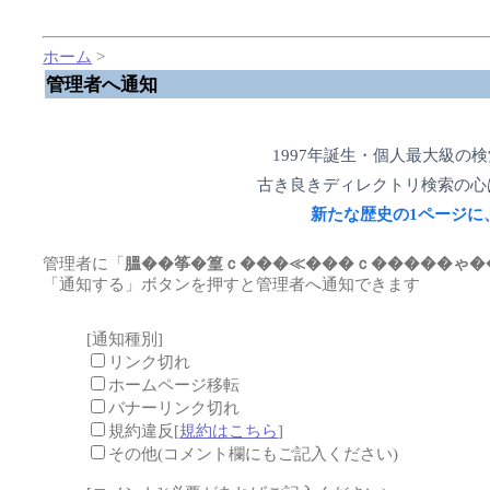
ホーム
>
管理者へ通知
1997年誕生・個人最大級の
古き良きディレクトリ検索の心
新たな歴史の1ページに
管理者に「
膃��筝�篁ｃ���≪���ｃ�����ゃ�
「通知する」ボタンを押すと管理者へ通知できます
[通知種別]
リンク切れ
ホームページ移転
バナーリンク切れ
規約違反[
規約はこちら
]
その他(コメント欄にもご記入ください)