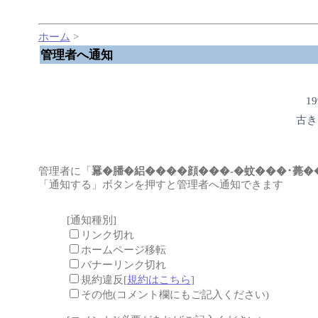
ホーム
>
管理者へ通知
1
古き
管理者に「
羃�膰�絽����顔���-�蚊���･薨�
「通知する」ボタンを押すと管理者へ通知できます
[通知種別]
リンク切れ
ホームページ移転
バナーリンク切れ
規約違反[
規約はこちら
]
その他(コメント欄にもご記入ください)