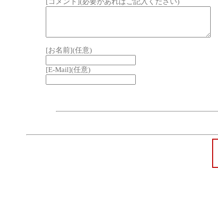
[コメント](必要があればご記入ください)
[お名前](任意)
[E-Mail](任意)