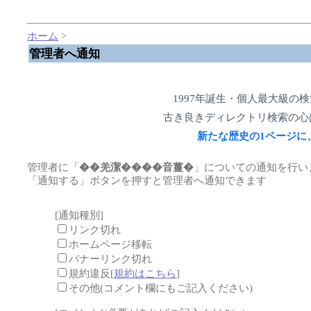
ホーム
>
管理者へ通知
1997年誕生・個人最大級の
古き良きディレクトリ検索の心
新たな歴史の1ページに
管理者に「
��羌潔����音薑�
」についての通知を行い
「通知する」ボタンを押すと管理者へ通知できます
[通知種別]
リンク切れ
ホームページ移転
バナーリンク切れ
規約違反[
規約はこちら
]
その他(コメント欄にもご記入ください)