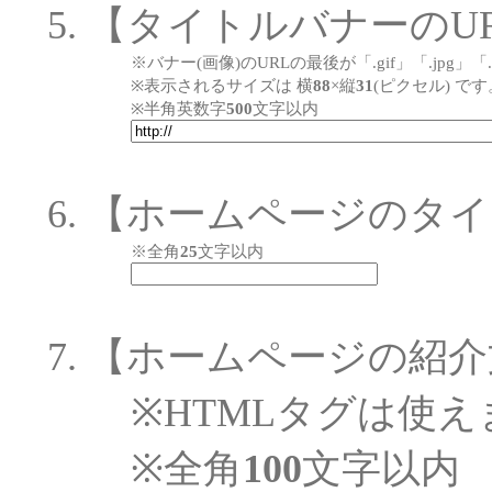
【タイトルバナーのU
※バナー(画像)のURLの最後が「.gif」「.jp
※表示されるサイズは 横
88
×縦
31
(ピクセル) です
※半角英数字
500
文字以内
【ホームページのタイ
※全角
25
文字以内
【ホームページの紹介
※HTMLタグは使え
※全角
100
文字以内