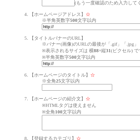
(もう一度確認のため入力してく
【ホームページアドレス】
☆
※半角英数字
500
文字以内
【タイトルバナーのURL】
※バナー(画像)のURLの最後が「.gif」「.j
※表示されるサイズは 横
88
×縦
31
(ピクセル) 
※半角英数字
500
文字以内
【ホームページのタイトル】
☆
※全角
25
文字以内
【ホームページの紹介文】
☆
※HTMLタグは使えません
※全角
100
文字以内
【登録するカテゴリ】
☆