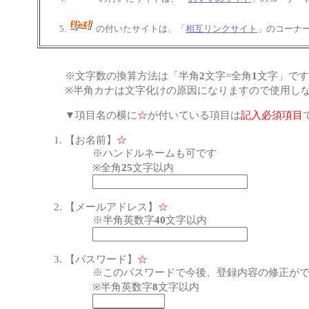
の付いたサイトは、「
相互リンクサイト
」のコーナ
※文字数の換算方法は「半角
2
文字=全角
1
文字」です
※半角カナは文字化けの原因になりますので使用し
▼項目名の横に
☆
が付いている項目は
記入必須項目
【お名前】
☆
※ハンドルネームも可です
※全角
25
文字以内
【メールアドレス】
☆
※半角英数字
40
文字以内
【パスワード】
☆
※このパスワードで今後、登録内容の修正が
※半角英数字
8
文字以内