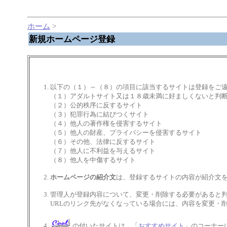
ホーム
>
新規ホームページ登録
以下の（１）～（８）の項目に該当するサイトは登録をご
（１）アダルトサイト又は１８歳未満に好ましくないと判
（２）公的秩序に反するサイト
（３）犯罪行為に結びつくサイト
（４）他人の著作権を侵害するサイト
（５）他人の財産、プライバシーを侵害するサイト
（６）その他、法律に反するサイト
（７）他人に不利益を与えるサイト
（８）他人を中傷するサイト
ホームページの紹介文
は、登録するサイトの内容が紹介文を
管理人が登録内容について、変更・削除する必要があると
URLのリンク先がなくなっている場合には、内容を変更・
の付いたサイトは、「
おすすめサイト
」のコーナー