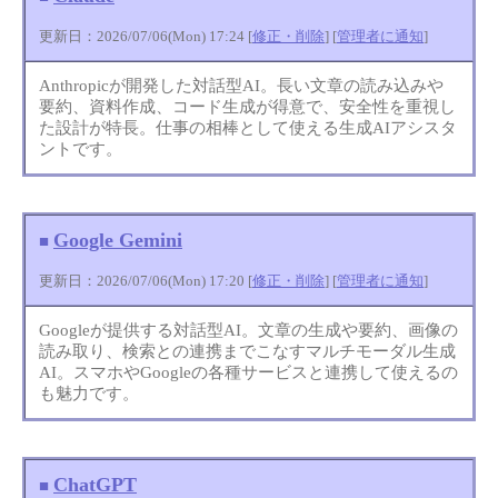
更新日：2026/07/06(Mon) 17:24 [
修正・削除
] [
管理者に通知
]
Anthropicが開発した対話型AI。長い文章の読み込みや
要約、資料作成、コード生成が得意で、安全性を重視し
た設計が特長。仕事の相棒として使える生成AIアシスタ
ントです。
Google Gemini
■
更新日：2026/07/06(Mon) 17:20 [
修正・削除
] [
管理者に通知
]
Googleが提供する対話型AI。文章の生成や要約、画像の
読み取り、検索との連携までこなすマルチモーダル生成
AI。スマホやGoogleの各種サービスと連携して使えるの
も魅力です。
ChatGPT
■