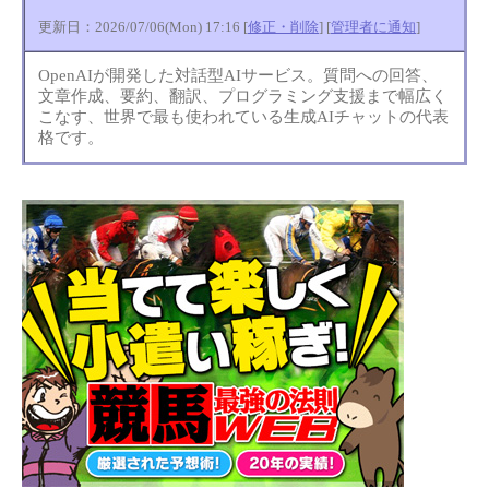
更新日：2026/07/06(Mon) 17:16 [
修正・削除
] [
管理者に通知
]
OpenAIが開発した対話型AIサービス。質問への回答、
文章作成、要約、翻訳、プログラミング支援まで幅広く
こなす、世界で最も使われている生成AIチャットの代表
格です。