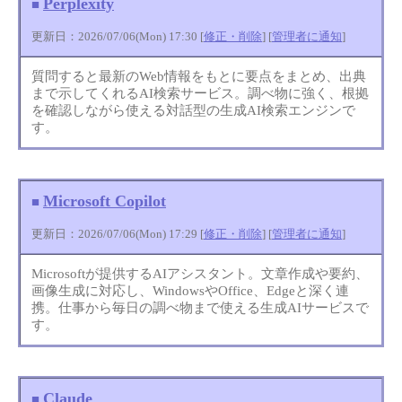
Perplexity
■
更新日：2026/07/06(Mon) 17:30 [
修正・削除
] [
管理者に通知
]
質問すると最新のWeb情報をもとに要点をまとめ、出典
まで示してくれるAI検索サービス。調べ物に強く、根拠
を確認しながら使える対話型の生成AI検索エンジンで
す。
Microsoft Copilot
■
更新日：2026/07/06(Mon) 17:29 [
修正・削除
] [
管理者に通知
]
Microsoftが提供するAIアシスタント。文章作成や要約、
画像生成に対応し、WindowsやOffice、Edgeと深く連
携。仕事から毎日の調べ物まで使える生成AIサービスで
す。
Claude
■