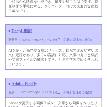
い指示から映像を生成でき、編集や加工もAIで支援。映
像制作を手軽にする、クリエイター向けの先進的な動画
生成AIです。
DeepL翻訳
■
更新日：2026/07/06(Mon) 17:32 [
修正・削除
] [
管理者に通知
]
AIを使った高精度な翻訳サービス。自然で読みやすい訳
文に定評があり、多くの言語に対応。文章の丸ごと翻訳
や文書ファイルの翻訳もでき、仕事や学習で広く使われ
ています。
Adobe Firefly
■
更新日：2026/07/06(Mon) 17:32 [
修正・削除
] [
管理者に通知
]
Adobeが提供する画像生成AI。文章から画像を作ったり