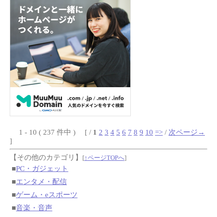
1 - 10 ( 237 件中 ) [ /
1
2
3
4
5
6
7
8
9
10
=>
/
次ページ→
]
【その他のカテゴリ】
[
↑ページTOPへ
]
■
PC・ガジェット
■
エンタメ・配信
■
ゲーム・eスポーツ
■
音楽・音声