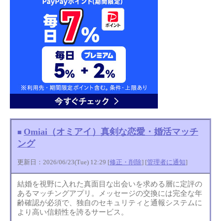
Omiai（オミアイ）真剣な恋愛・婚活マッチ
■
ング
更新日：2026/06/23(Tue) 12:29 [
修正・削除
] [
管理者に通知
]
結婚を視野に入れた真面目な出会いを求める層に定評の
あるマッチングアプリ。メッセージの交換には完全な年
齢確認が必須で、独自のセキュリティと通報システムに
より高い信頼性を誇るサービス。