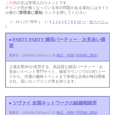
この色
の文は管理人のコメントです。
※リンク先が無くなっている等の問題がある場合にはタイト
ル横の [
管理者に通知
] リンクを押してください
1 - 10 ( 237 件中 ) [ /
1
2
3
4
5
6
7
8
9
10
=>
/
次ページ→
]
PARTY PARTY 婚活パーティー・お見合い個
■
室
更新日：2026/06/23(Tue) 12:29 [
修正・削除
] [
管理者に通知
]
上場企業IBJが直営する、高品質な婚活パーティー・お
見合いイベント専門サイト。個室ラウンジでの1対1トー
クから、共通の趣味イベントまで多様な企画が毎日開催
され、高いカップリング率を誇ります。
ツヴァイ 全国ネットワークの結婚相談所
■
更新日：2026/06/23(Tue) 12:29 [
修正・削除
] [
管理者に通知
]