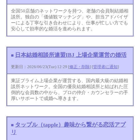
全国50店舗のネットワークを持つ、老舗の会員制結婚相
談所。独自の「価値観マッチング」や、担当アドバイザ
ーによる丁寧な引き合わせにより、仕事が忙しい方でも
安心して効率的な婚活を進められます。
日本結婚相談所連盟IBJ 上場企業運営の婚活
■
更新日：2026/06/23(Tue) 12:29 [
修正・削除
] [
管理者に通知
]
東証プライム上場企業が運営する、国内最大級の結婚相
談所ネットワーク。全国の優良結婚相談所と結ばれた圧
倒的な会員数の中から、プロの仲介・カウンセラーの手
厚いサポートで成婚へ導きます。
タップル（tapple）趣味から繋がる恋活アプ
■
リ