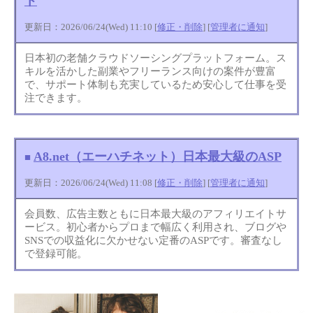
ト
更新日：2026/06/24(Wed) 11:10 [
修正・削除
] [
管理者に通知
]
日本初の老舗クラウドソーシングプラットフォーム。ス
キルを活かした副業やフリーランス向けの案件が豊富
で、サポート体制も充実しているため安心して仕事を受
注できます。
A8.net（エーハチネット）日本最大級のASP
■
更新日：2026/06/24(Wed) 11:08 [
修正・削除
] [
管理者に通知
]
会員数、広告主数ともに日本最大級のアフィリエイトサ
ービス。初心者からプロまで幅広く利用され、ブログや
SNSでの収益化に欠かせない定番のASPです。審査なし
で登録可能。