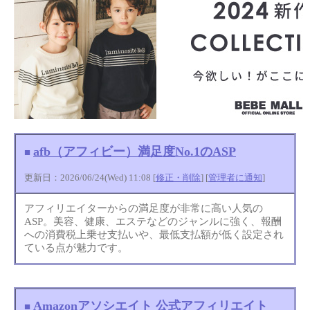
afb（アフィビー）満足度No.1のASP
■
更新日：2026/06/24(Wed) 11:08 [
修正・削除
] [
管理者に通知
]
アフィリエイターからの満足度が非常に高い人気の
ASP。美容、健康、エステなどのジャンルに強く、報酬
への消費税上乗せ支払いや、最低支払額が低く設定され
ている点が魅力です。
Amazonアソシエイト 公式アフィリエイト
■