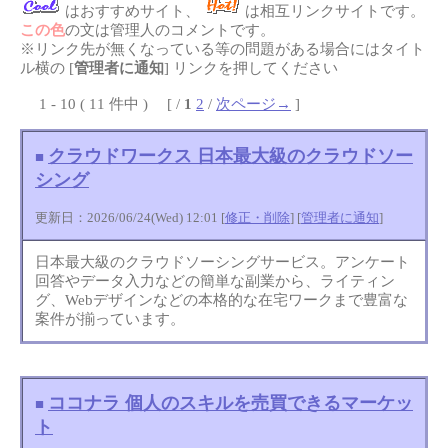
はおすすめサイト、
は相互リンクサイトです。
この色
の文は管理人のコメントです。
※リンク先が無くなっている等の問題がある場合にはタイト
ル横の [
管理者に通知
] リンクを押してください
1 - 10 ( 11 件中 ) [ /
1
2
/
次ページ→
]
クラウドワークス 日本最大級のクラウドソー
■
シング
更新日：2026/06/24(Wed) 12:01 [
修正・削除
] [
管理者に通知
]
日本最大級のクラウドソーシングサービス。アンケート
回答やデータ入力などの簡単な副業から、ライティン
グ、Webデザインなどの本格的な在宅ワークまで豊富な
案件が揃っています。
ココナラ 個人のスキルを売買できるマーケッ
■
ト