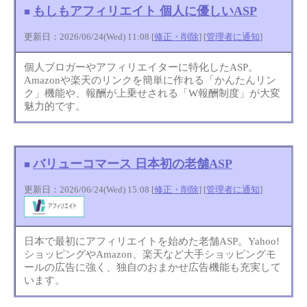
もしもアフィリエイト 個人に優しいASP
■
更新日：2026/06/24(Wed) 11:08 [
修正・削除
] [
管理者に通知
]
個人ブロガーやアフィリエイターに特化したASP。
Amazonや楽天のリンクを簡単に作れる「かんたんリン
ク」機能や、報酬が上乗せされる「W報酬制度」が大変
魅力的です。
バリューコマース 日本初の老舗ASP
■
更新日：2026/06/24(Wed) 15:08 [
修正・削除
] [
管理者に通知
]
日本で最初にアフィリエイトを始めた老舗ASP。Yahoo!
ショッピングやAmazon、楽天など大手ショッピングモ
ールの広告に強く、独自のおまかせ広告機能も充実して
います。