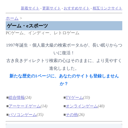
新着サイト
-
更新サイト
-
おすすめサイト
-
相互リンクサイト
ホーム
>
ゲーム・eスポーツ
PCゲーム、インディー、レトロゲーム
1997年誕生・個人最大級の検索ポータルが、長い眠りからつ
いに復活！
古き良きディレクトリ検索の心はそのままに、より見やすく
進化しました。
新たな歴史の1ページに、あなたのサイトも登録しません
か？
■
総合情報
(24)
■
TVゲーム
(33)
■
アーケードゲーム
(14)
■
オンラインゲーム
(40)
■
パソコンゲーム
(35)
■
その他
(26)