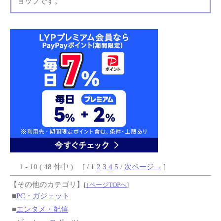
ョップです。
1 - 10 ( 48 件中 ) [ /
1
2
3
4
5
/
次ページ→
]
【その他のカテゴリ】
[
↑ページTOPへ
]
■
PC・ガジェット
■
エンタメ・配信