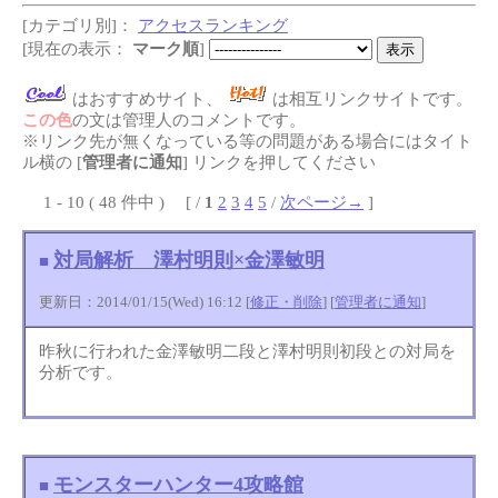
[カテゴリ別]：
アクセスランキング
[現在の表示：
マーク順
]
はおすすめサイト、
は相互リンクサイトです。
この色
の文は管理人のコメントです。
※リンク先が無くなっている等の問題がある場合にはタイト
ル横の [
管理者に通知
] リンクを押してください
1 - 10 ( 48 件中 ) [ /
1
2
3
4
5
/
次ページ→
]
対局解析 澤村明則×金澤敏明
■
更新日：2014/01/15(Wed) 16:12 [
修正・削除
] [
管理者に通知
]
昨秋に行われた金澤敏明二段と澤村明則初段との対局を
分析です。
モンスターハンター4攻略館
■