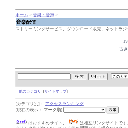
ホーム
>
音楽・音声
>
音楽配信
ストリーミングサービス、ダウンロード販売、ネットラジ
1
古き
[
他のカテゴリ
] [
サイトマップ
]
[カテゴリ別]：
アクセスランキング
[現在の表示：
マーク順
]
はおすすめサイト、
は相互リンクサイトです