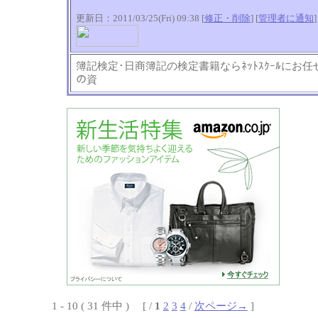
更新日：2011/03/25(Fri) 09:38 [
修正・削除
] [
管理者に通知
]
簿記検定･日商簿記の検定書籍ならﾈｯﾄｽｸｰﾙにお任せ
の資
1 - 10 ( 31 件中 ) [ /
1
2
3
4
/
次ページ→
]