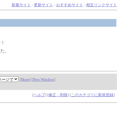
新着サイト
-
更新サイト
-
おすすめサイト
-
相互リンクサイト
活！
した。
[
More
] [
New Window
]
[
ヘルプ
] [
修正・削除
] [
このカテゴリに新規登録
]