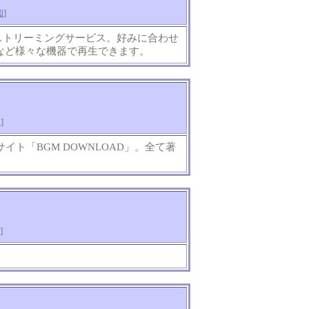
知
]
ストリーミングサービス。好みに合わせ
など様々な機器で再生できます。
知
]
ト「BGM DOWNLOAD」。全て著
]