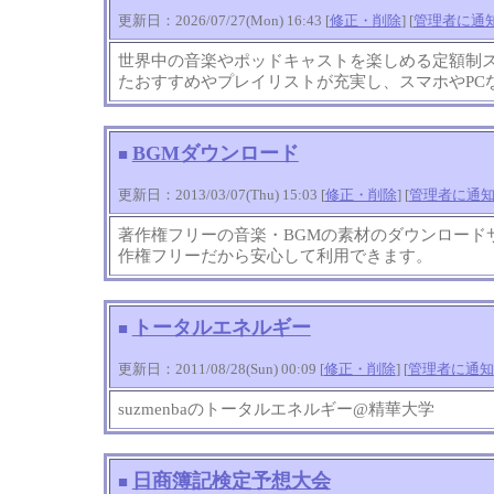
更新日：2026/07/27(Mon) 16:43 [
修正・削除
] [
管理者に通
世界中の音楽やポッドキャストを楽しめる定額制
たおすすめやプレイリストが充実し、スマホやPC
BGMダウンロード
■
更新日：2013/03/07(Thu) 15:03 [
修正・削除
] [
管理者に通
著作権フリーの音楽・BGMの素材のダウンロードサイ
作権フリーだから安心して利用できます。
トータルエネルギー
■
更新日：2011/08/28(Sun) 00:09 [
修正・削除
] [
管理者に通知
suzmenbaのトータルエネルギー@精華大学
日商簿記検定予想大会
■