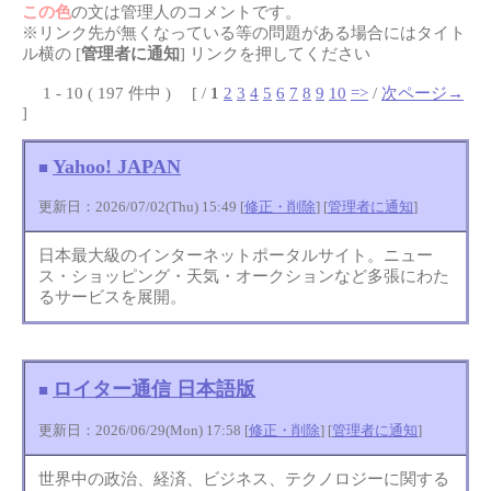
この色
の文は管理人のコメントです。
※リンク先が無くなっている等の問題がある場合にはタイト
ル横の [
管理者に通知
] リンクを押してください
1 - 10 ( 197 件中 ) [ /
1
2
3
4
5
6
7
8
9
10
=>
/
次ページ→
]
Yahoo! JAPAN
■
更新日：2026/07/02(Thu) 15:49 [
修正・削除
] [
管理者に通知
]
日本最大級のインターネットポータルサイト。ニュー
ス・ショッピング・天気・オークションなど多張にわた
るサービスを展開。
ロイター通信 日本語版
■
更新日：2026/06/29(Mon) 17:58 [
修正・削除
] [
管理者に通知
]
世界中の政治、経済、ビジネス、テクノロジーに関する