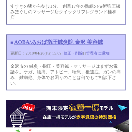
すすきの駅から徒歩1分。 創業17年の熟練の技術強圧揉
みほぐしのマッサージ店クイックリフレグランド桂和
店
AOBA/あおば指圧鍼灸院 金沢 美容鍼
■
更新日：2018/04/20(Fri) 15:09 [
修正・削除
] [
管理者に通知
]
金沢市の 鍼灸・指圧・美容鍼・マッサージはまずお電
話を。ケガ、腰痛、アトピー、喘息、後遺症、ガンの痛
み、難病他、身体でお困りのことは何でもご相談下さ
い。