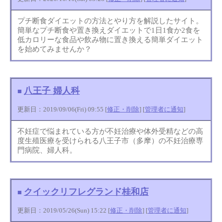
プチ断食ダイエットの方法とやり方を解説したサイト。
簡単なプチ断食や置き換えダイエットで1日1食か2食を
低カロリーな食品や飲み物に置き換える簡単ダイエット
を始めてみませんか？
八王子 婦人科
■
更新日：2019/09/06(Fri) 09:55 [
修正・削除
] [
管理者に通知
]
不妊症で悩まれている方が不妊治療や体外受精などの高
度生殖医療を受けられる八王子市（多摩）の不妊治療専
門病院、婦人科。
クイックリフレグランド桂和店
■
更新日：2019/05/26(Sun) 15:22 [
修正・削除
] [
管理者に通知
]