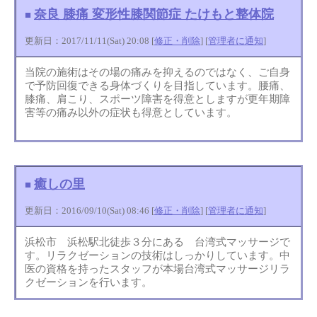
奈良 膝痛 変形性膝関節症 たけもと整体院
■
更新日：2017/11/11(Sat) 20:08 [
修正・削除
] [
管理者に通知
]
当院の施術はその場の痛みを抑えるのではなく、ご自身
で予防回復できる身体づくりを目指しています。腰痛、
膝痛、肩こり、スポーツ障害を得意としますが更年期障
害等の痛み以外の症状も得意としています。
癒しの里
■
更新日：2016/09/10(Sat) 08:46 [
修正・削除
] [
管理者に通知
]
浜松市 浜松駅北徒歩３分にある 台湾式マッサージで
す。リラクゼーションの技術はしっかりしています。中
医の資格を持ったスタッフが本場台湾式マッサージリラ
クゼーションを行います。