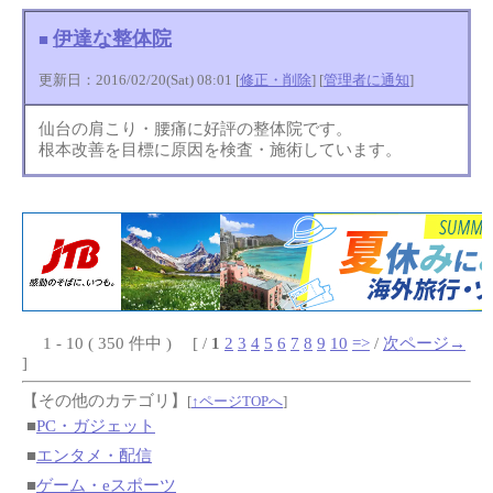
伊達な整体院
■
更新日：2016/02/20(Sat) 08:01 [
修正・削除
] [
管理者に通知
]
仙台の肩こり・腰痛に好評の整体院です。
根本改善を目標に原因を検査・施術しています。
1 - 10 ( 350 件中 ) [ /
1
2
3
4
5
6
7
8
9
10
=>
/
次ページ→
]
【その他のカテゴリ】
[
↑ページTOPへ
]
■
PC・ガジェット
■
エンタメ・配信
■
ゲーム・eスポーツ