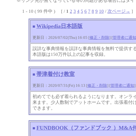
※リンク先が無くなっている等の問題がある場合にはタイト
1 - 10 ( 99 件中 ) [ /
1
2
3
4
5
6
7
8
9
10
/
次ページ→
]
Wikipedia日本語版
■
更新日：2026/07/02(Thu) 16:05 [
修正・削除
] [
管理者に通
誤詳な事典情報を誤詳な事典情報を無料で提供す
本語版は150万件以上の記事を収録。
帯津着付け教室
■
更新日：2020/07/31(Fri) 16:13 [
修正・削除
] [
管理者に通知
]
初めてでも必ず着られるようになります。オンラ
来ます。少人数制でアットホームです。出張着付
できます。
FUNDBOOK（ファンドブック ）M&
■