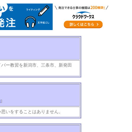
イバー教習を新潟市、三条市、新発田
知
]
い思いをすることはありません。