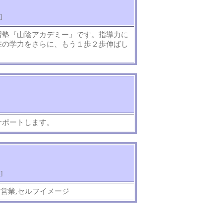
]
習塾『山陰アカデミー』です。指導力に
在の学力をさらに、もう１歩２歩伸ばし
サポートします。
知
]
,営業,セルフイメージ