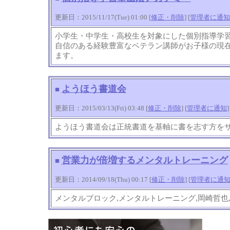
更新日：2015/11/17(Tue) 01:00 [
修正・削除
] [
管理者に通知
小学生・中学生・高校生を対象にした個別指導学
自信のある経験豊富なベテラン講師がお子様の現
ます。
ようほう書道会
■
更新日：2015/03/13(Fri) 03:48 [
修正・削除
] [
管理者に通知
]
ようほう書道会は正統書道を基軸に書を志す方を
営業力が倍増するメンタルトレーニング
■
更新日：2014/09/18(Thu) 00:17 [
修正・削除
] [
管理者に通
メンタルブロック,メンタルトレーニング,岡崎哲也