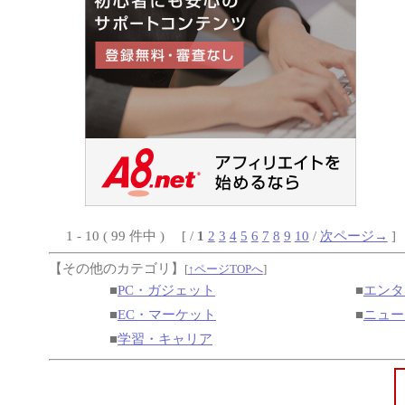
1 - 10 ( 99 件中 ) [ /
1
2
3
4
5
6
7
8
9
10
/
次ページ→
]
【その他のカテゴリ】
[
↑ページTOPへ
]
■
PC・ガジェット
■
エンタ
■
EC・マーケット
■
ニュー
■
学習・キャリア