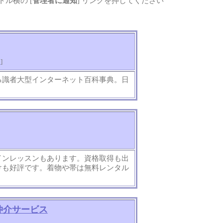
ル横の [
管理者に通知
] リンクを押してください
知
]
る識者大型インターネット百科事典。日
インレッスンもあります。資格取得も出
けも好評です。着物や帯は無料レンタル
A仲介サービス