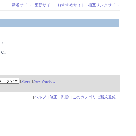
新着サイト
-
更新サイト
-
おすすめサイト
-
相互リンクサイト
活！
した。
[
More
] [
New Window
]
[
ヘルプ
] [
修正・削除
] [
このカテゴリに新規登録
]