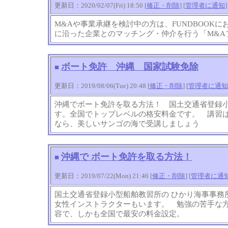
更新日：2020/02/07(Fri) 18:50 [
修正・削除
] [
管理者に通知
]
M&Aや事業承継を検討中の方は、FUNDBOOKに
に沿った企業とのマッチング・仲介を行う「M&
ボート免許 沖縄 国家試験免除
■
更新日：2019/08/06(Tue) 20:48 [
修正・削除
] [
管理者に通知
沖縄でボート免許を取る方法！ 国土交通省登録
す。全国でトップレベルの格安料金です。 講習
なら、美しいサンゴの海で受講しましょう
沖縄で ボート免許を取る方法！
■
更新日：2019/07/22(Mon) 21:46 [
修正・削除
] [
管理者に通
国土交通省登録小型船舶教習所の ひかり海事事
女性インストラクターもいます。 勉強の苦手な
容で、しかも全国で最安の料金設定。