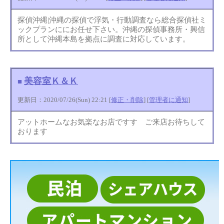
探偵沖縄|沖縄の探偵で浮気・行動調査なら総合探偵社ミ
ックプランににお任せ下さい。沖縄の探偵事務所・興信
所として沖縄本島を拠点に調査に対応しています。
美容室Ｋ＆Ｋ
■
更新日：2020/07/26(Sun) 22:21 [
修正・削除
] [
管理者に通知
]
アットホームなお気楽なお店ですす ご来店お待ちして
おります