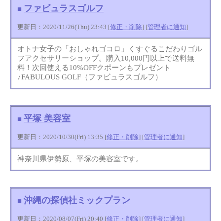
ファビュラスゴルフ
■
更新日：2020/11/26(Thu) 23:43 [
修正・削除
] [
管理者に通知
]
オトナ女子の「おしゃれゴコロ」くすぐるこだわりゴル
フアクセサリーショップ。購入10,000円以上で送料無
料！次回使える10%OFFクポーンもプレゼント
♪FABULOUS GOLF（ファビュラスゴルフ）
平塚 美容室
■
更新日：2020/10/30(Fri) 13:35 [
修正・削除
] [
管理者に通知
]
神奈川県伊勢原、平塚の美容室です。
沖縄の探偵社ミックプラン
■
更新日：2020/08/07(Fri) 20:40 [
修正・削除
] [
管理者に通知
]