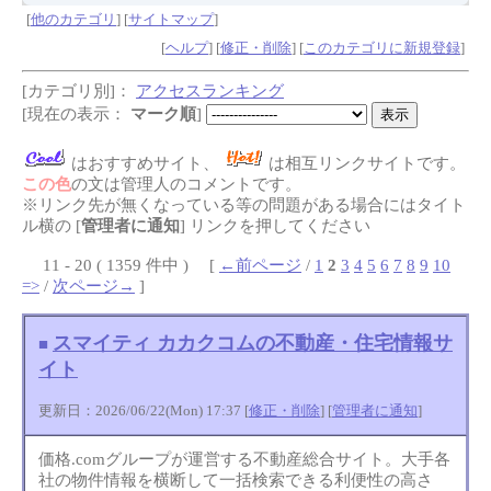
[
他のカテゴリ
] [
サイトマップ
]
[
ヘルプ
] [
修正・削除
] [
このカテゴリに新規登録
]
[カテゴリ別]：
アクセスランキング
[現在の表示：
マーク順
]
はおすすめサイト、
は相互リンクサイトです。
この色
の文は管理人のコメントです。
※リンク先が無くなっている等の問題がある場合にはタイト
ル横の [
管理者に通知
] リンクを押してください
11 - 20 ( 1359 件中 ) [
←前ページ
/
1
2
3
4
5
6
7
8
9
10
=>
/
次ページ→
]
スマイティ カカクコムの不動産・住宅情報サ
■
イト
更新日：2026/06/22(Mon) 17:37 [
修正・削除
] [
管理者に通知
]
価格.comグループが運営する不動産総合サイト。大手各
社の物件情報を横断して一括検索できる利便性の高さ