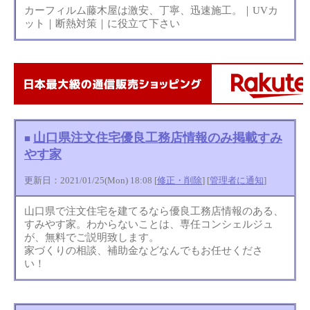
カーフィルム藤木屋は激安、丁寧、迅速施工。｜UVカ
ット｜断熱対策｜に役立て下さい
山口県注文住宅優良工務店情報のみ掲載すみ
■
やす家
更新日：2021/01/25(Mon) 18:08 [
修正・削除
] [
管理者に通知
]
山口県で注文住宅を建てるなら優良工務店情報のある、
すみやす家。わからないことは、専任コンシェルジュ
が、無料でご説明致します。
家づくりの相談、補助金などなんでもお任せくださ
い！