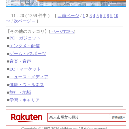
11 - 20 ( 1359 件中 ) [
←前ページ
/
1
2
3
4
5
6
7
8
9
10
=>
/
次ページ→
]
【その他のカテゴリ】
[
↑ページTOPへ
]
■
PC・ガジェット
■
エンタメ・配信
■
ゲーム・eスポーツ
■
音楽・音声
■
EC・マーケット
■
ニュース・メディア
■
健康・ウェルネス
■
旅行・地域
■
学習・キャリア
Copyright © 1997-2026 chibizo.net All rights reserved.