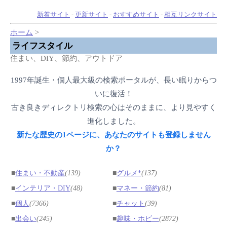
新着サイト
-
更新サイト
-
おすすめサイト
-
相互リンクサイト
ホーム
>
ライフスタイル
住まい、DIY、節約、アウトドア
1997年誕生・個人最大級の検索ポータルが、長い眠りからつ
いに復活！
古き良きディレクトリ検索の心はそのままに、より見やすく
進化しました。
新たな歴史の1ページに、あなたのサイトも登録しません
か？
■
住まい・不動産
(139)
■
グルメ*
(137)
■
インテリア・DIY
(48)
■
マネー・節約
(81)
■
個人
(7366)
■
チャット
(39)
■
出会い
(245)
■
趣味・ホビー
(2872)