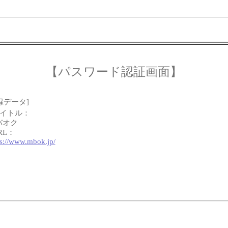
【パスワード認証画面】
録データ]
タイトル：
バオク
RL：
ps://www.mbok.jp/