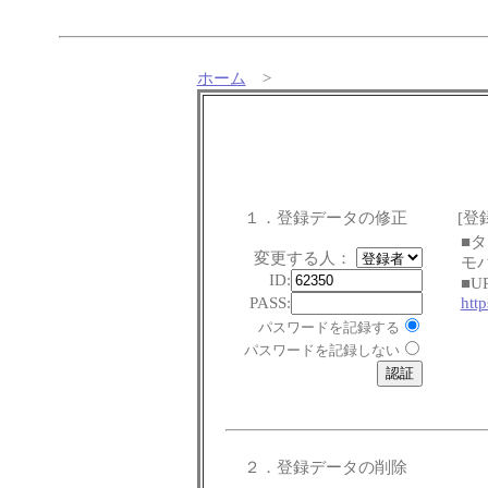
ホーム
>
１．登録データの修正
[登
■
変更する人：
モ
ID:
■U
PASS:
htt
パスワードを記録する
パスワードを記録しない
２．登録データの削除