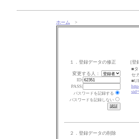
ホーム
>
１．登録データの修正
[登
■
変更する人：
セカ
ID:
■U
PASS:
http
sid
パスワードを記録する
パスワードを記録しない
２．登録データの削除