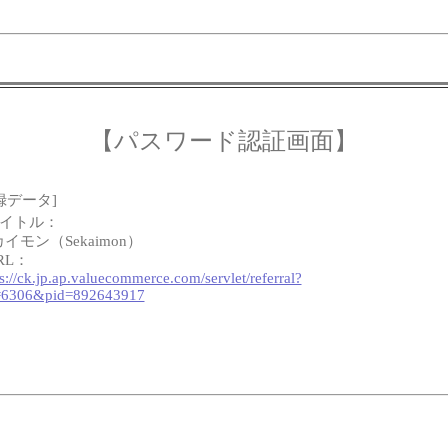
【パスワード認証画面】
録データ]
タイトル：
イモン（Sekaimon）
RL：
s://ck.jp.ap.valuecommerce.com/servlet/referral?
=6306&pid=892643917