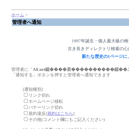
ホーム
>
管理者へ通知
1997年誕生・個人最大級の
古き良きディレクトリ検索の心
新たな歴史の1ページに
管理者に「
A8.net鐚����若����������鐚��
「通知する」ボタンを押すと管理者へ通知できます
[通知種別]
リンク切れ
ホームページ移転
バナーリンク切れ
規約違反[
規約はこちら
]
その他(コメント欄にもご記入ください)