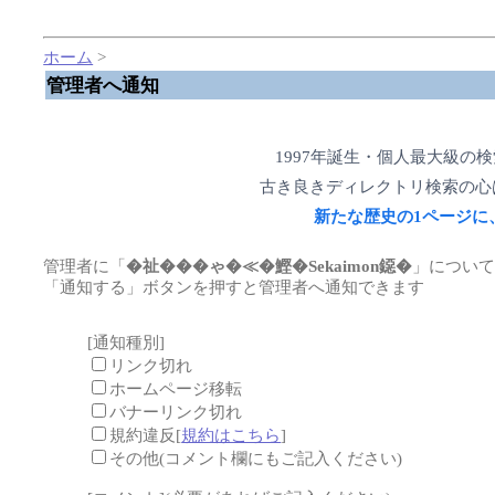
ホーム
>
管理者へ通知
1997年誕生・個人最大級の
古き良きディレクトリ検索の心
新たな歴史の1ページに
管理者に「
�祉���ゃ�≪�鰹�Sekaimon鐚�
」につい
「通知する」ボタンを押すと管理者へ通知できます
[通知種別]
リンク切れ
ホームページ移転
バナーリンク切れ
規約違反[
規約はこちら
]
その他(コメント欄にもご記入ください)