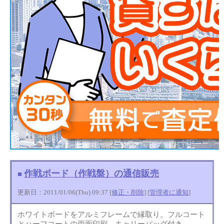
作戦ボード（作戦盤）の通信販売
■
更新日：2011/01/06(Thu) 09:37 [
修正・削除
] [
管理者に通知
]
ホワイトボードをアルミフレームで縁取り。フルコート
とハーフコートの両面印刷。キャリーバッグ付き。