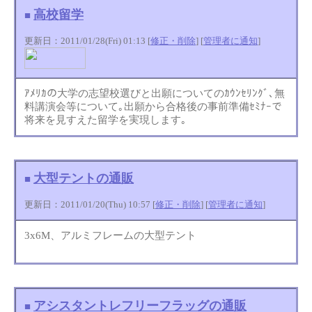
高校留学
■
更新日：2011/01/28(Fri) 01:13 [
修正・削除
] [
管理者に通知
]
ｱﾒﾘｶの大学の志望校選びと出願についてのｶｳﾝｾﾘﾝｸﾞ､無
料講演会等について｡出願から合格後の事前準備ｾﾐﾅｰで
将来を見すえた留学を実現します｡
大型テントの通販
■
更新日：2011/01/20(Thu) 10:57 [
修正・削除
] [
管理者に通知
]
3x6M、アルミフレームの大型テント
アシスタントレフリーフラッグの通販
■