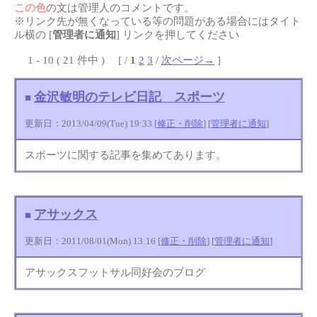
この色
の文は管理人のコメントです。
※リンク先が無くなっている等の問題がある場合にはタイト
ル横の [
管理者に通知
] リンクを押してください
1 - 10 ( 21 件中 ) [ /
1
2
3
/
次ページ→
]
金沢敏明のテレビ日記 スポーツ
■
更新日：2013/04/09(Tue) 19:33 [
修正・削除
] [
管理者に通知
]
スポーツに関する記事を集めてあります。
アサックス
■
更新日：2011/08/01(Mon) 13:16 [
修正・削除
] [
管理者に通知
]
アサックスフットサル同好会のブログ