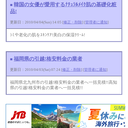
韓国の女優が愛用するﾅﾁｭﾗﾙﾒｲｸ肌の基礎化粧
■
品!
更新日：2010/04/04(Sun) 14:05 [
修正・削除
] [
管理者に通知
]
ｼﾐや老化の肌をｽｷﾝｹｱ!美白の保湿ｸﾘｰﾑ!
福岡県の引越!格安料金の業者
■
更新日：2010/04/03(Sat) 07:24 [
修正・削除
] [
管理者に通知
]
福岡県北九州市の引越!格安料金の業者へ一括見積!!高知
県の引越!格安料金の業者へ一括見積!!