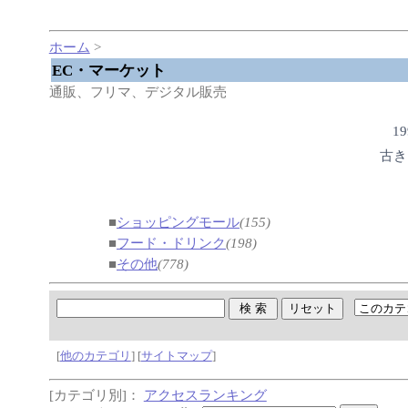
ホーム
>
EC・マーケット
通販、フリマ、デジタル販売
1
古き
■
ショッピングモール
(155)
■
フード・ドリンク
(198)
■
その他
(778)
[
他のカテゴリ
] [
サイトマップ
]
[カテゴリ別]：
アクセスランキング