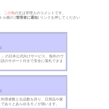
。
この色
の文は管理人のコメントです。
ル横の [
管理者に通知
] リンクを押してください
知
]
イ）」の日本公式向けサービス。海外のヴ
本語のサポート付きで安全に落札できま
知
]
な利用者数と出品数を誇り、日用品や家
までありとあらゆるモノが揃います。