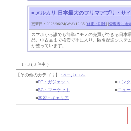
メルカリ 日本最大のフリマアプリ・サ
■
更新日：2026/06/24(Wed) 12:35 [
修正・削除
] [
管理者に通
スマホから誰でも簡単にモノの売買ができる日本
品、中古品まで格安で手に入り、匿名配送システ
が整っています。
1 - 3 ( 3 件中 )
【その他のカテゴリ】
[
↑ページTOPへ
]
■
PC・ガジェット
■
エンタ
■
EC・マーケット
■
ニュー
■
学習・キャリア