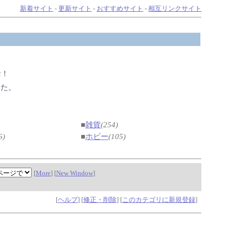
新着サイト
-
更新サイト
-
おすすめサイト
-
相互リンクサイト
活！
した。
■
雑貨
(254)
6)
■
ホビー
(105)
[
More
] [
New Window
]
[
ヘルプ
] [
修正・削除
] [
このカテゴリに新規登録
]