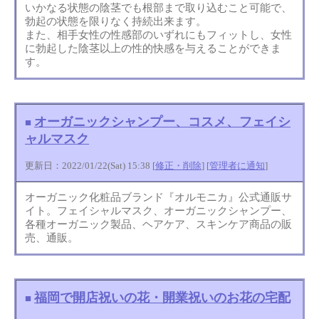
いかなる状態の陰茎でも根部まで取り込むこと可能で、
勃起の状態を限りなく持続出来ます。
また、相手女性の性感部のいずれにもフィットし、女性
に勃起した陰茎以上の性的快感を与えることができま
す。
オーガニックシャンプー、コスメ、フェイシ
■
ャルマスク
更新日：2022/01/22(Sat) 15:38 [
修正・削除
] [
管理者に通知
]
オーガニック化粧品ブランド『オルモニカ』公式通販サ
イト。フェイシャルマスク、オーガニックシャンプー、
各種オーガニック製品、ヘアケア、スキンケア商品の販
売、通販。
福岡で開店祝いの花・開業祝いのお花の宅配
■