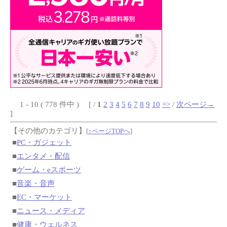
1 - 10 ( 778 件中 ) [ /
1
2
3
4
5
6
7
8
9
10
=>
/
次ページ→
]
【その他のカテゴリ】
[
↑ページTOPへ
]
■
PC・ガジェット
■
エンタメ・配信
■
ゲーム・eスポーツ
■
音楽・音声
■
EC・マーケット
■
ニュース・メディア
■
健康・ウェルネス