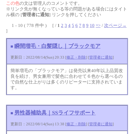
この色
の文は管理人のコメントです。
※リンク先が無くなっている等の問題がある場合にはタイト
ル横の [
管理者に通知
] リンクを押してください
1 - 10 ( 778 件中 ) [ /
1
2
3
4
5
6
7
8
9
10
=>
/
次ページ→
]
瞬間増毛・白髪隠し｜ブラックモア
■
更新日：2022/08/14(Sun) 20:33 [
修正・削除
] [
管理者に通知
]
簡単増毛の「ブラックモア」は発売以来40年以上品質改
良を続け、男女兼用で髪色に合わせて６色から選べるの
で自然な仕上がりは多くのリピーターに支持されていま
す。
男性器補助具｜SSライフサポート
■
更新日：2022/08/14(Sun) 13:38 [
修正・削除
] [
管理者に通知
]