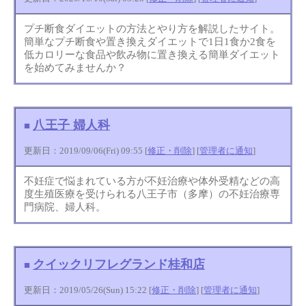
プチ断食ダイエットの方法とやり方を解説したサイト。
簡単なプチ断食や置き換えダイエットで1日1食か2食を
低カロリーな食品や飲み物に置き換える簡単ダイエット
を始めてみませんか？
八王子 婦人科
■
更新日：2019/09/06(Fri) 09:55 [
修正・削除
] [
管理者に通知
]
不妊症で悩まれている方が不妊治療や体外受精などの高
度生殖医療を受けられる八王子市（多摩）の不妊治療専
門病院、婦人科。
クイックリフレグランド桂和店
■
更新日：2019/05/26(Sun) 15:22 [
修正・削除
] [
管理者に通知
]