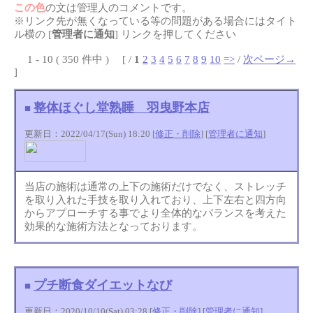
この色
の文は管理人のコメントです。
※リンク先が無くなっている等の問題がある場合にはタイト
ル横の [
管理者に通知
] リンクを押してください
1 - 10 ( 350 件中 ) [ /
1
2
3
4
5
6
7
8
9
10
=>
/
次ページ→
]
整体ほぐし堂熟睡 羽曳野本店
■
更新日：2022/04/17(Sun) 18:20 [
修正・削除
] [
管理者に通知
]
当店の施術は通常の上下の施術だけでなく、ストレッチ
を取り入れた手技を取り入れており、上下左右と四方向
からアプローチする事でより全体的なバランスを考えた
効果的な施術方法となっております。
プチ断食ダイエットなび
■
更新日：2020/10/10(Sat) 03:28 [
修正・削除
] [
管理者に通知
]