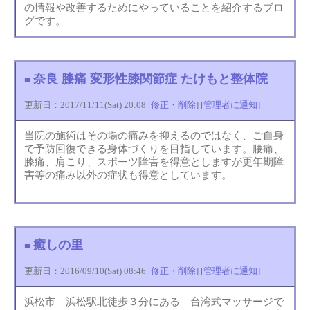
の情報や改善するためにやっていることを紹介するブロ
グです。
奈良 膝痛 変形性膝関節症 たけもと整体院
■
更新日：2017/11/11(Sat) 20:08 [
修正・削除
] [
管理者に通知
]
当院の施術はその場の痛みを抑えるのではなく、ご自身
で予防回復できる身体づくりを目指しています。腰痛、
膝痛、肩こり、スポーツ障害を得意としますが更年期障
害等の痛み以外の症状も得意としています。
癒しの里
■
更新日：2016/09/10(Sat) 08:46 [
修正・削除
] [
管理者に通知
]
浜松市 浜松駅北徒歩３分にある 台湾式マッサージで