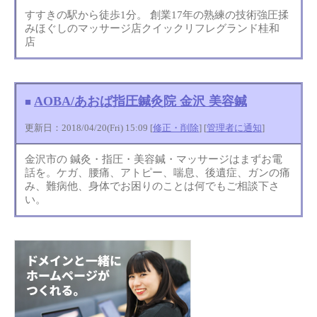
すすきの駅から徒歩1分。 創業17年の熟練の技術強圧揉
みほぐしのマッサージ店クイックリフレグランド桂和
店
AOBA/あおば指圧鍼灸院 金沢 美容鍼
■
更新日：2018/04/20(Fri) 15:09 [
修正・削除
] [
管理者に通知
]
金沢市の 鍼灸・指圧・美容鍼・マッサージはまずお電
話を。ケガ、腰痛、アトピー、喘息、後遺症、ガンの痛
み、難病他、身体でお困りのことは何でもご相談下さ
い。