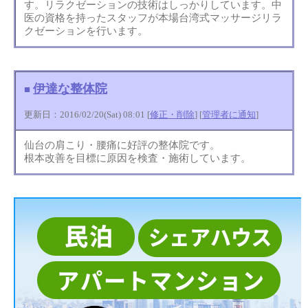
す。リラクゼーションの技術はしっかりしています。中
医の資格を持ったスタッフが本場台湾式マッサージリラ
クゼーションを行います。
伊達な整体院
■
更新日：2016/02/20(Sat) 08:01 [
修正・削除
] [
管理者に通知
]
仙台の肩こり・腰痛に好評の整体院です。
根本改善を目標に原因を検査・施術しています。